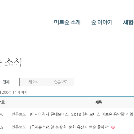
미르숲 소개
숲 이야기
체험
전체
새소식
언론보도
l 200건
14 페이지
번호
제목
언론보도
(아시아경제)현대모비스, ‘2018 현대모비스 미르숲 음악회’ 개
70
언론보도
(국제뉴스)진천 문상초 '문화 유산 미르숲 좋아요'
69