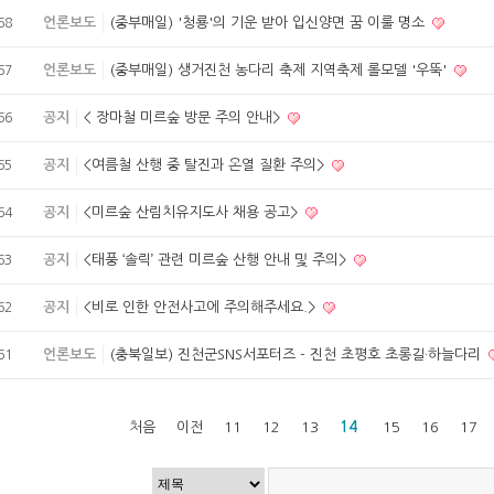
언론보도
(중부매일) '청룡'의 기운 받아 입신양면 꿈 이룰 명소
68
언론보도
(중부매일) 생거진천 농다리 축제 지역축제 롤모델 '우뚝'
67
공지
< 장마철 미르숲 방문 주의 안내>
66
공지
<여름철 산행 중 탈진과 온열 질환 주의>
65
공지
<미르숲 산림치유지도사 채용 공고>
64
공지
<태풍 ‘솔릭’ 관련 미르숲 산행 안내 및 주의>
63
공지
<비로 인한 안전사고에 주의해주세요.>
62
언론보도
(충북일보) 진천군SNS서포터즈 - 진천 초평호 초롱길·하늘다리
61
처음
이전
11
12
13
14
15
16
17