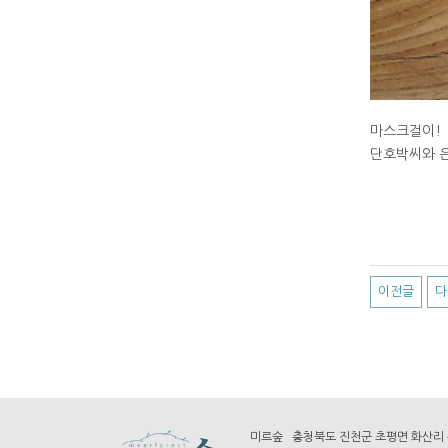
마스크걸이!
단호박씨와 은
이전글
다
미르숲 충청북도 진천군 초평면 화산리 산7-