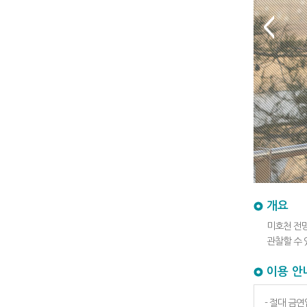
개요
미호천 전
관찰할 수 
이용 안
- 절대 금연