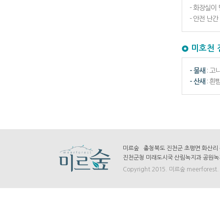
- 화장실이
- 안전 난
미호천 
- 물새
: 고
- 산새
: 흰
미르숲 충청북도 진천군 초평면 화산리 산7-
진천군청 미래도시국 산림녹지과 공원녹지팀 
Copyright 2015. 미르숲 meerforest. A