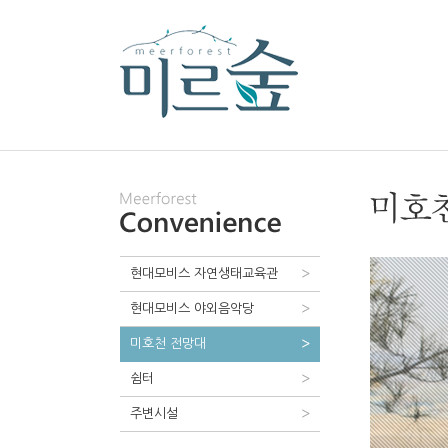
현대모비스 자연생태교육관
현대모비스 야외음악당
미호천 전망대
쉼터
주변시설