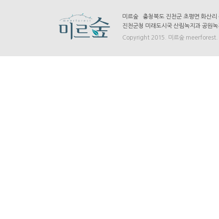
미르숲 충청북도 진천군 초평면 화산리 산7-
진천군청 미래도시국 산림녹지과 공원녹지팀 
Copyright 2015. 미르숲 meerforest. A