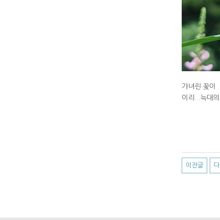
갸녀린 꽃이
이리...늑대
이전글
다