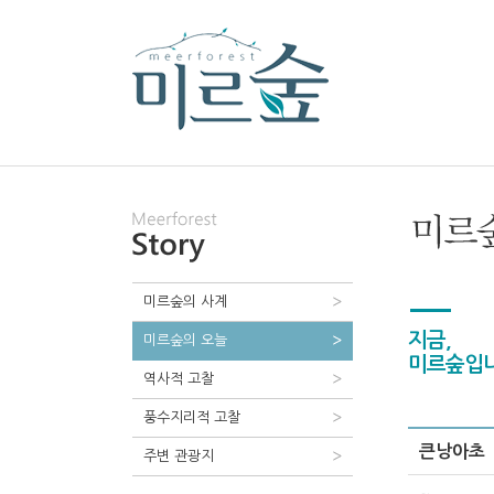
미르숲의 사계
지금,
미르숲의 오늘
미르숲입니
역사적 고찰
풍수지리적 고찰
큰낭아초
주변 관광지