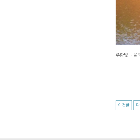
주황빛 노을로
이전글
다