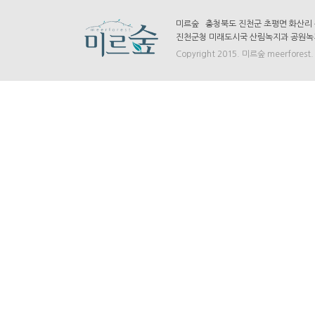
미르숲 충청북도 진천군 초평면 화산리 산7-
진천군청 미래도시국 산림녹지과 공원녹지팀 
Copyright 2015. 미르숲 meerforest. A