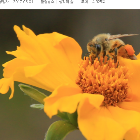
영일자
|
2017.06.01
촬영장소
|
생각의 숲
조회
|
4,925회