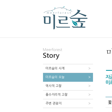
미르숲의 사계
지금
미르숲의 오늘
미
역사적 고찰
풍수지리적 고찰
꽃
주변 관광지