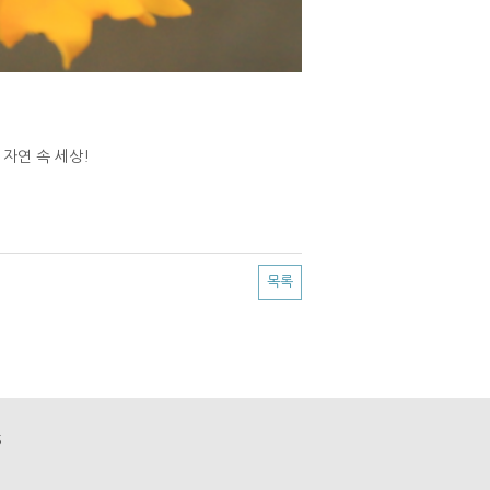
자연 속 세상!
목록
06