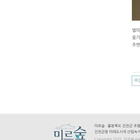
벌의
꽃가
주변
이
미르숲 충청북도 진천군 초평면 화
진천군청 미래도시국 산림녹지과 
Copyright 2015. 미르숲 meer