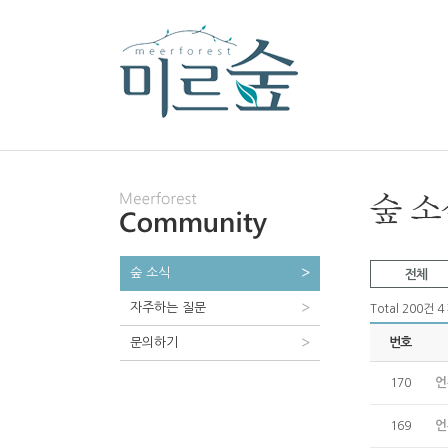
숲 소식
전체
자주하는 질문
Total 200건
4
문의하기
번호
언
170
언
169