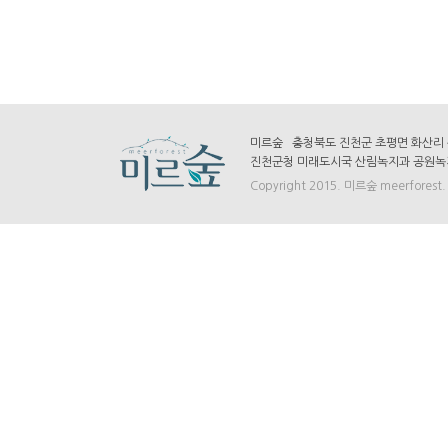
미르숲 충청북도 진천군 초평면 화산리 산7-
진천군청 미래도시국 산림녹지과 공원녹지팀 
Copyright 2015. 미르숲 meerforest. A